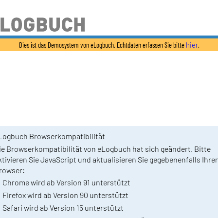
Dies ist das Demosystem von eLogbuch. Echtdaten erfassen Sie bitte
hier
.
Logbuch Browserkompatibilität
ie Browserkompatibilität von eLogbuch hat sich geändert. Bitte
ktivieren Sie JavaScript und aktualisieren Sie gegebenenfalls Ihre
rowser:
Chrome wird ab Version 91 unterstützt
Firefox wird ab Version 90 unterstützt
Safari wird ab Version 15 unterstützt