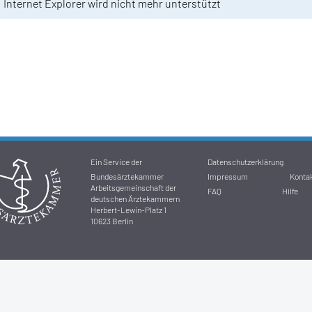
Internet Explorer wird nicht mehr unterstützt
Ein Service der
Datenschutzerklärung
Bundesärztekammer
Impressum
Konta
Arbeitsgemeinschaft der
FAQ
Hilfe
deutschen Ärztekammern
Herbert-Lewin-Platz 1
10623 Berlin